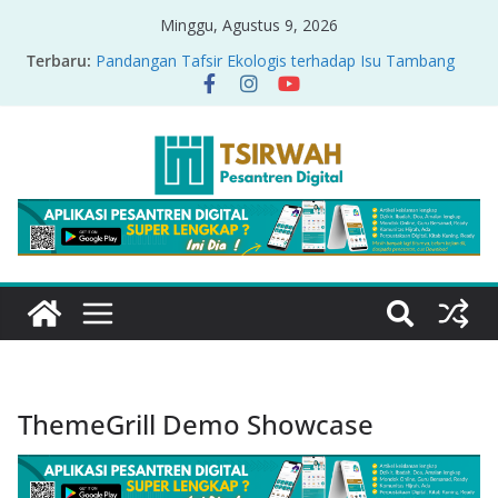
Minggu, Agustus 9, 2026
Terbaru:
Pandangan Tafsir Ekologis terhadap Isu Tambang
Nikel di Raja Ampat
PRODUK RELASI KUASA-IDIOLOGI PADA TAFSIR
ERA PERTENGAHAN
Sirah Nabawiyah
Oversharing dan Privasi dalam Al-Qur’an: “Ketika
Ayat Bicara Soal Curhat di Sosmed”
Menyikapi Fatherless, Kisah Lukman Menjadi
Cerminan
ThemeGrill Demo Showcase