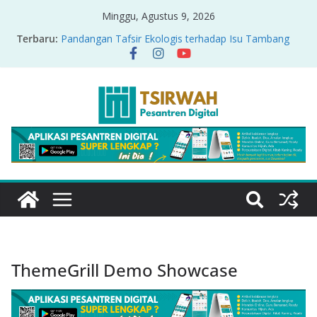
Minggu, Agustus 9, 2026
Terbaru:
Pandangan Tafsir Ekologis terhadap Isu Tambang
Nikel di Raja Ampat
PRODUK RELASI KUASA-IDIOLOGI PADA TAFSIR
ERA PERTENGAHAN
Sirah Nabawiyah
Oversharing dan Privasi dalam Al-Qur’an: “Ketika
Ayat Bicara Soal Curhat di Sosmed”
Menyikapi Fatherless, Kisah Lukman Menjadi
Cerminan
ThemeGrill Demo Showcase