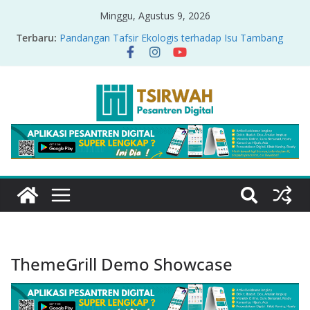
Minggu, Agustus 9, 2026
Terbaru:
Pandangan Tafsir Ekologis terhadap Isu Tambang
Nikel di Raja Ampat
PRODUK RELASI KUASA-IDIOLOGI PADA TAFSIR
ERA PERTENGAHAN
Sirah Nabawiyah
Oversharing dan Privasi dalam Al-Qur’an: “Ketika
Ayat Bicara Soal Curhat di Sosmed”
Menyikapi Fatherless, Kisah Lukman Menjadi
Cerminan
ThemeGrill Demo Showcase