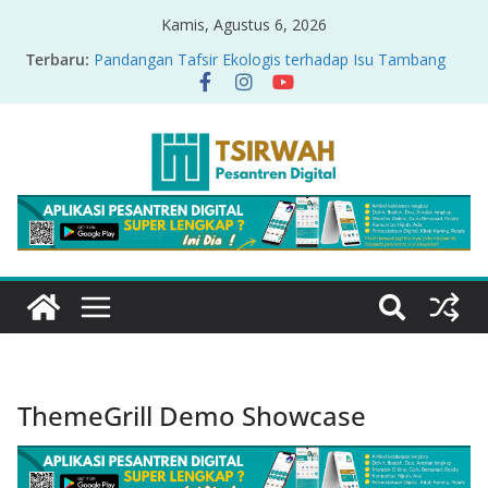
Kamis, Agustus 6, 2026
Terbaru:
Pandangan Tafsir Ekologis terhadap Isu Tambang
Nikel di Raja Ampat
PRODUK RELASI KUASA-IDIOLOGI PADA TAFSIR
ERA PERTENGAHAN
Sirah Nabawiyah
Oversharing dan Privasi dalam Al-Qur’an: “Ketika
Ayat Bicara Soal Curhat di Sosmed”
Menyikapi Fatherless, Kisah Lukman Menjadi
Cerminan
ThemeGrill Demo Showcase