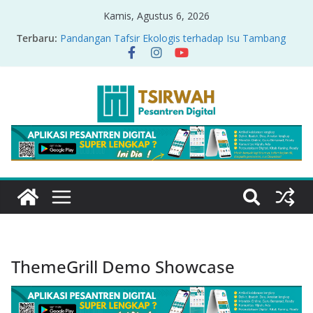
Kamis, Agustus 6, 2026
Terbaru:
Pandangan Tafsir Ekologis terhadap Isu Tambang
Nikel di Raja Ampat
PRODUK RELASI KUASA-IDIOLOGI PADA TAFSIR
ERA PERTENGAHAN
Sirah Nabawiyah
Oversharing dan Privasi dalam Al-Qur’an: “Ketika
Ayat Bicara Soal Curhat di Sosmed”
Menyikapi Fatherless, Kisah Lukman Menjadi
Cerminan
ThemeGrill Demo Showcase