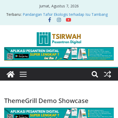
Jumat, Agustus 7, 2026
Terbaru:
Pandangan Tafsir Ekologis terhadap Isu Tambang
Nikel di Raja Ampat
PRODUK RELASI KUASA-IDIOLOGI PADA TAFSIR
ERA PERTENGAHAN
Sirah Nabawiyah
Oversharing dan Privasi dalam Al-Qur’an: “Ketika
Ayat Bicara Soal Curhat di Sosmed”
Menyikapi Fatherless, Kisah Lukman Menjadi
Cerminan
ThemeGrill Demo Showcase