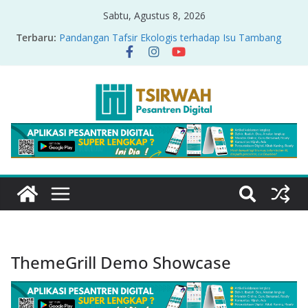
Sabtu, Agustus 8, 2026
Terbaru:
Pandangan Tafsir Ekologis terhadap Isu Tambang
Nikel di Raja Ampat
PRODUK RELASI KUASA-IDIOLOGI PADA TAFSIR
ERA PERTENGAHAN
Sirah Nabawiyah
Oversharing dan Privasi dalam Al-Qur’an: “Ketika
Ayat Bicara Soal Curhat di Sosmed”
Menyikapi Fatherless, Kisah Lukman Menjadi
Cerminan
ThemeGrill Demo Showcase