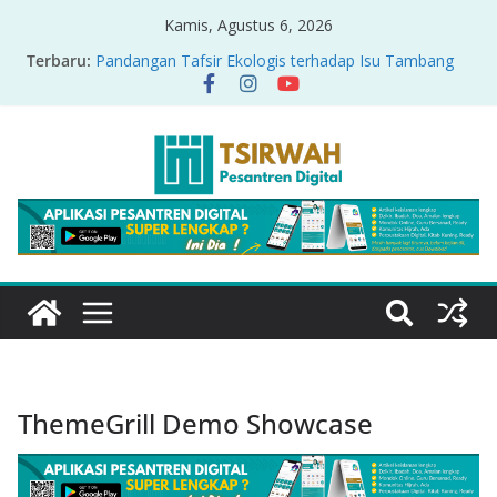
Kamis, Agustus 6, 2026
Terbaru:
Pandangan Tafsir Ekologis terhadap Isu Tambang
Nikel di Raja Ampat
PRODUK RELASI KUASA-IDIOLOGI PADA TAFSIR
ERA PERTENGAHAN
Sirah Nabawiyah
Oversharing dan Privasi dalam Al-Qur’an: “Ketika
Ayat Bicara Soal Curhat di Sosmed”
Menyikapi Fatherless, Kisah Lukman Menjadi
Cerminan
ThemeGrill Demo Showcase