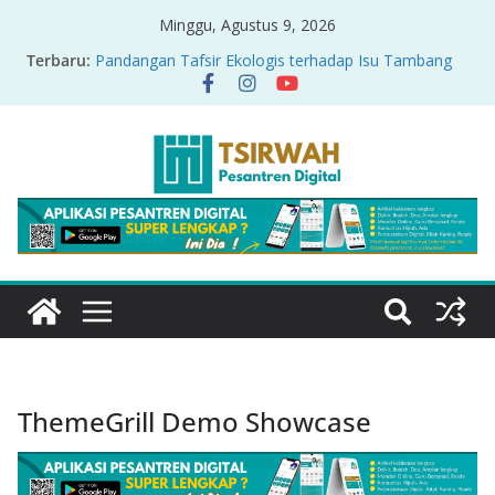
Minggu, Agustus 9, 2026
Terbaru:
Pandangan Tafsir Ekologis terhadap Isu Tambang
Nikel di Raja Ampat
PRODUK RELASI KUASA-IDIOLOGI PADA TAFSIR
ERA PERTENGAHAN
Sirah Nabawiyah
Oversharing dan Privasi dalam Al-Qur’an: “Ketika
Ayat Bicara Soal Curhat di Sosmed”
Menyikapi Fatherless, Kisah Lukman Menjadi
Cerminan
ThemeGrill Demo Showcase