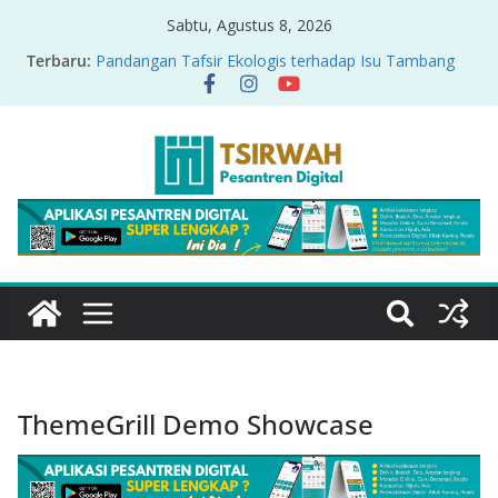
Sabtu, Agustus 8, 2026
Terbaru:
Pandangan Tafsir Ekologis terhadap Isu Tambang
Nikel di Raja Ampat
PRODUK RELASI KUASA-IDIOLOGI PADA TAFSIR
ERA PERTENGAHAN
Sirah Nabawiyah
Oversharing dan Privasi dalam Al-Qur’an: “Ketika
Ayat Bicara Soal Curhat di Sosmed”
Menyikapi Fatherless, Kisah Lukman Menjadi
Cerminan
ThemeGrill Demo Showcase