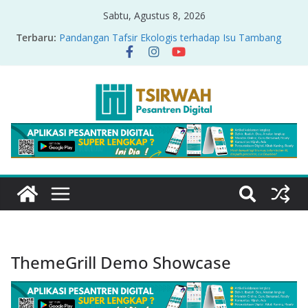
Sabtu, Agustus 8, 2026
Terbaru:
Pandangan Tafsir Ekologis terhadap Isu Tambang
Nikel di Raja Ampat
PRODUK RELASI KUASA-IDIOLOGI PADA TAFSIR
ERA PERTENGAHAN
Sirah Nabawiyah
Oversharing dan Privasi dalam Al-Qur’an: “Ketika
Ayat Bicara Soal Curhat di Sosmed”
Menyikapi Fatherless, Kisah Lukman Menjadi
Cerminan
ThemeGrill Demo Showcase