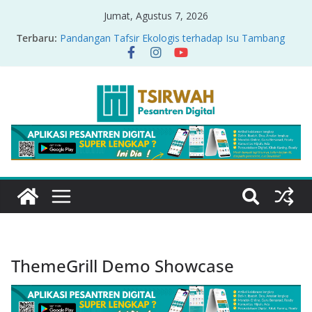
Jumat, Agustus 7, 2026
Terbaru:
Pandangan Tafsir Ekologis terhadap Isu Tambang
Nikel di Raja Ampat
PRODUK RELASI KUASA-IDIOLOGI PADA TAFSIR
ERA PERTENGAHAN
Sirah Nabawiyah
Oversharing dan Privasi dalam Al-Qur’an: “Ketika
Ayat Bicara Soal Curhat di Sosmed”
Menyikapi Fatherless, Kisah Lukman Menjadi
Cerminan
ThemeGrill Demo Showcase