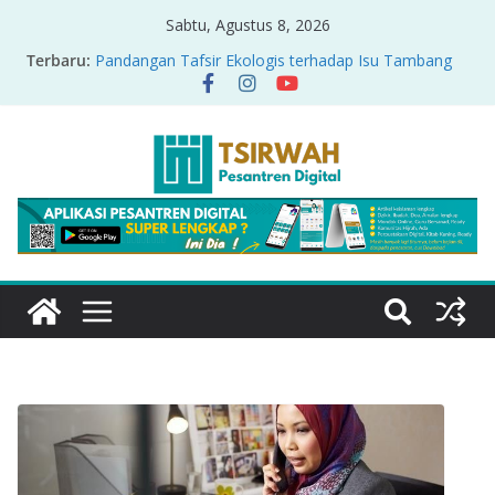
Sabtu, Agustus 8, 2026
Terbaru:
Pandangan Tafsir Ekologis terhadap Isu Tambang
Nikel di Raja Ampat
PRODUK RELASI KUASA-IDIOLOGI PADA TAFSIR
ERA PERTENGAHAN
Sirah Nabawiyah
Oversharing dan Privasi dalam Al-Qur’an: “Ketika
Ayat Bicara Soal Curhat di Sosmed”
Menyikapi Fatherless, Kisah Lukman Menjadi
Cerminan