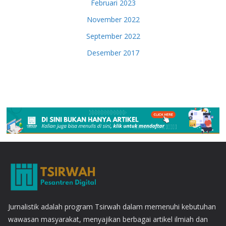
Februari 2023
November 2022
September 2022
Desember 2017
Jurnalistik adalah program Tsirwah dalam memenuhi kebutuhan
wawasan masyarakat, menyajikan berbagai artikel ilmiah dan