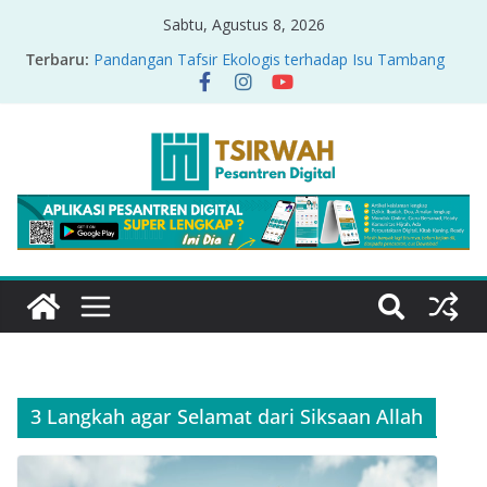
Sabtu, Agustus 8, 2026
Terbaru:
Pandangan Tafsir Ekologis terhadap Isu Tambang
Nikel di Raja Ampat
PRODUK RELASI KUASA-IDIOLOGI PADA TAFSIR
ERA PERTENGAHAN
Sirah Nabawiyah
Oversharing dan Privasi dalam Al-Qur’an: “Ketika
Ayat Bicara Soal Curhat di Sosmed”
Menyikapi Fatherless, Kisah Lukman Menjadi
Cerminan
3 Langkah agar Selamat dari Siksaan Allah