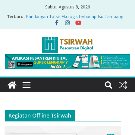
Sabtu, Agustus 8, 2026
Terbaru:
Pandangan Tafsir Ekologis terhadap Isu Tambang
Nikel di Raja Ampat
PRODUK RELASI KUASA-IDIOLOGI PADA TAFSIR
ERA PERTENGAHAN
Sirah Nabawiyah
Oversharing dan Privasi dalam Al-Qur’an: “Ketika
Ayat Bicara Soal Curhat di Sosmed”
Menyikapi Fatherless, Kisah Lukman Menjadi
Cerminan
Kegiatan Offline Tsirwah