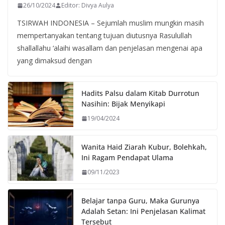
26/10/2024
Editor: Divya Aulya
TSIRWAH INDONESIA – Sejumlah muslim mungkin masih
mempertanyakan tentang tujuan diutusnya Rasulullah
shallallahu ‘alaihi wasallam dan penjelasan mengenai apa
yang dimaksud dengan
Hadits Palsu dalam Kitab Durrotun
Nasihin: Bijak Menyikapi
19/04/2024
Wanita Haid Ziarah Kubur, Bolehkah,
Ini Ragam Pendapat Ulama
09/11/2023
Belajar tanpa Guru, Maka Gurunya
Adalah Setan: Ini Penjelasan Kalimat
Tersebut