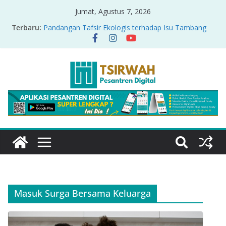
Jumat, Agustus 7, 2026
Terbaru:
Pandangan Tafsir Ekologis terhadap Isu Tambang
Nikel di Raja Ampat
PRODUK RELASI KUASA-IDIOLOGI PADA TAFSIR
ERA PERTENGAHAN
Sirah Nabawiyah
Oversharing dan Privasi dalam Al-Qur’an: “Ketika
Ayat Bicara Soal Curhat di Sosmed”
Menyikapi Fatherless, Kisah Lukman Menjadi
Cerminan
Masuk Surga Bersama Keluarga