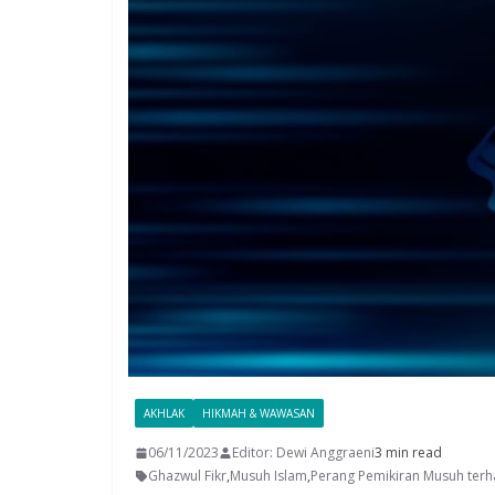
AKHLAK
HIKMAH & WAWASAN
06/11/2023
Editor: Dewi Anggraeni
3 min read
Ghazwul Fikr
,
Musuh Islam
,
Perang Pemikiran Musuh terh