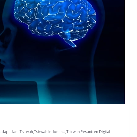
adap Islam
,
Tsirwah
,
Tsirwah Indonesia
,
Tsirwah Pesantren Digital