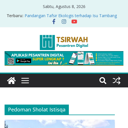
Sabtu, Agustus 8, 2026
Terbaru:
Pandangan Tafsir Ekologis terhadap Isu Tambang
Nikel di Raja Ampat
PRODUK RELASI KUASA-IDIOLOGI PADA TAFSIR
ERA PERTENGAHAN
Sirah Nabawiyah
Oversharing dan Privasi dalam Al-Qur’an: “Ketika
Ayat Bicara Soal Curhat di Sosmed”
Menyikapi Fatherless, Kisah Lukman Menjadi
Cerminan
Pedoman Sholat Istisqa