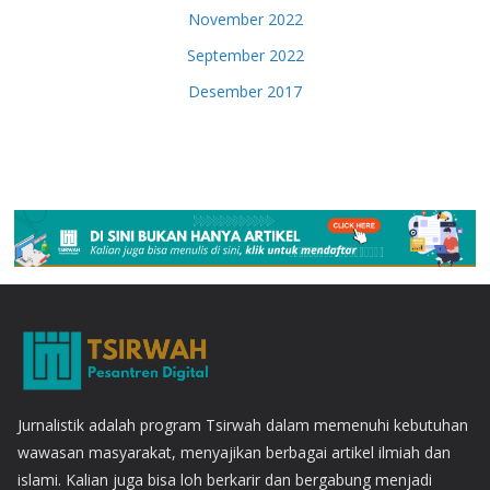
November 2022
September 2022
Desember 2017
Jurnalistik adalah program Tsirwah dalam memenuhi kebutuhan
wawasan masyarakat, menyajikan berbagai artikel ilmiah dan
islami. Kalian juga bisa loh berkarir dan bergabung menjadi