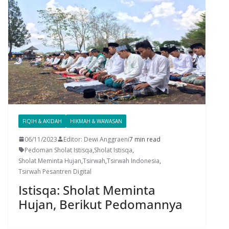
FIQIH & AKIDAH
HIKMAH & WAWASAN
06/11/2023
Editor: Dewi Anggraeni
7 min read
Pedoman Sholat Istisqa
,
Sholat Istisqa
,
Sholat Meminta Hujan
,
Tsirwah
,
Tsirwah Indonesia
,
Tsirwah Pesantren Digital
Istisqa: Sholat Meminta
Hujan, Berikut Pedomannya