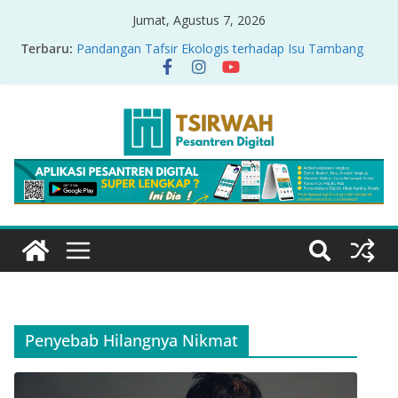
Jumat, Agustus 7, 2026
Terbaru:
Pandangan Tafsir Ekologis terhadap Isu Tambang
Nikel di Raja Ampat
PRODUK RELASI KUASA-IDIOLOGI PADA TAFSIR
ERA PERTENGAHAN
Sirah Nabawiyah
Oversharing dan Privasi dalam Al-Qur’an: “Ketika
Ayat Bicara Soal Curhat di Sosmed”
Menyikapi Fatherless, Kisah Lukman Menjadi
Cerminan
Penyebab Hilangnya Nikmat