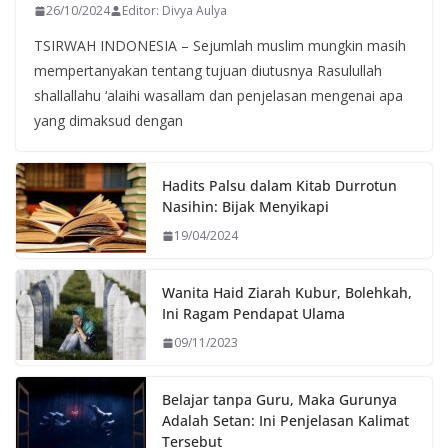
26/10/2024
Editor: Divya Aulya
TSIRWAH INDONESIA – Sejumlah muslim mungkin masih
mempertanyakan tentang tujuan diutusnya Rasulullah
shallallahu ‘alaihi wasallam dan penjelasan mengenai apa
yang dimaksud dengan
Hadits Palsu dalam Kitab Durrotun
Nasihin: Bijak Menyikapi
19/04/2024
Wanita Haid Ziarah Kubur, Bolehkah,
Ini Ragam Pendapat Ulama
09/11/2023
Belajar tanpa Guru, Maka Gurunya
Adalah Setan: Ini Penjelasan Kalimat
Tersebut