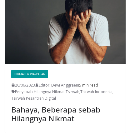
HIKMAH & WAWASAN
20/06/2023
Editor: Dewi Anggraeni
5 min read
Penyebab Hilangnya Nikmat
,
Tsirwah
,
Tsirwah Indonesia
,
Tsirwah Pesantren Digital
Bahaya, Beberapa sebab
Hilangnya Nikmat