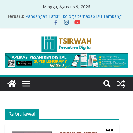
Minggu, Agustus 9, 2026
Terbaru:
Pandangan Tafsir Ekologis terhadap Isu Tambang
Nikel di Raja Ampat
PRODUK RELASI KUASA-IDIOLOGI PADA TAFSIR
ERA PERTENGAHAN
Sirah Nabawiyah
Oversharing dan Privasi dalam Al-Qur’an: “Ketika
Ayat Bicara Soal Curhat di Sosmed”
Menyikapi Fatherless, Kisah Lukman Menjadi
Cerminan
Rabiulawal