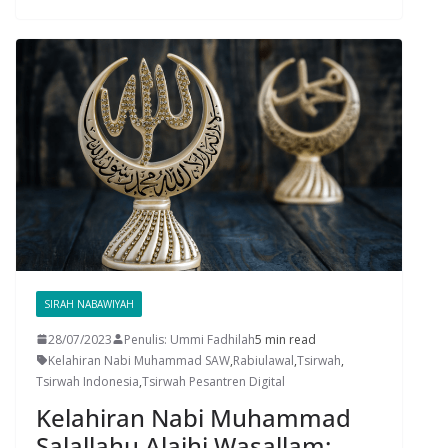
SIRAH NABAWIYAH
28/07/2023
Penulis: Ummi Fadhilah
5 min read
Kelahiran Nabi Muhammad SAW
,
Rabiulawal
,
Tsirwah
,
Tsirwah Indonesia
,
Tsirwah Pesantren Digital
Kelahiran Nabi Muhammad
Salallahu Alaihi Wasallam: