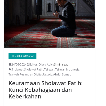
HIKMAH & WAWASAN
24/06/2024
Editor: Divya Aulya
3 min read
Sholawat
,
Sholawat Fatih
,
Tsirwah
,
Tsirwah Indonesia
,
Tsirwah Pesantren Digital
,
Ustadz Abdul Somad
Keutamaan Sholawat Fatih:
Kunci Kebahagiaan dan
Keberkahan