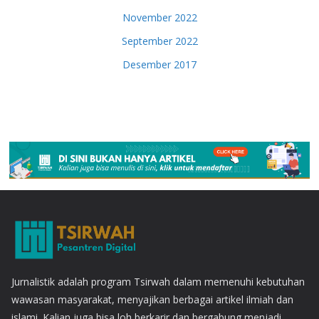
November 2022
September 2022
Desember 2017
Jurnalistik adalah program Tsirwah dalam memenuhi kebutuhan
wawasan masyarakat, menyajikan berbagai artikel ilmiah dan
islami. Kalian juga bisa loh berkarir dan bergabung menjadi