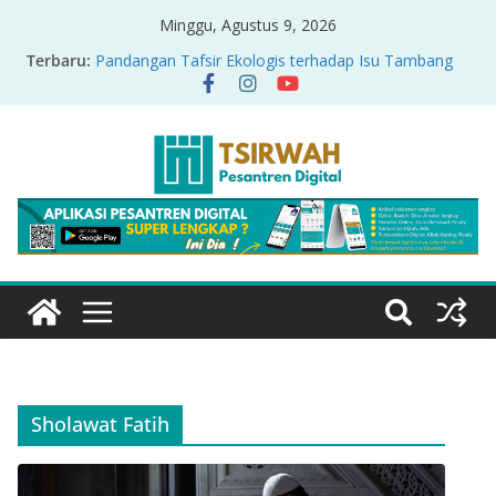
Minggu, Agustus 9, 2026
Terbaru:
Pandangan Tafsir Ekologis terhadap Isu Tambang
Nikel di Raja Ampat
PRODUK RELASI KUASA-IDIOLOGI PADA TAFSIR
ERA PERTENGAHAN
Sirah Nabawiyah
Oversharing dan Privasi dalam Al-Qur’an: “Ketika
Ayat Bicara Soal Curhat di Sosmed”
Menyikapi Fatherless, Kisah Lukman Menjadi
Cerminan
Sholawat Fatih