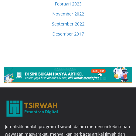
Februari 2023
November 2022
September 2022
Desember 2017
Jurnalistik adalah program Tsirwah dalam memenuhi kebutuhan
wawasan masyarakat, menyajikan berbagai artikel ilmiah dan