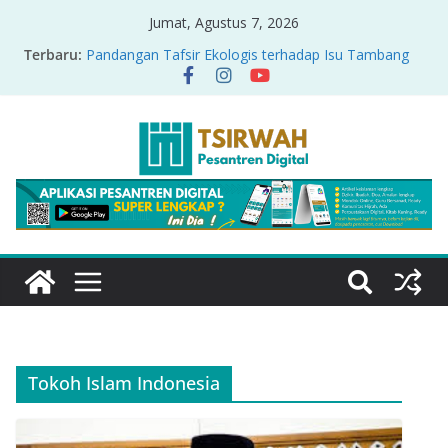
Jumat, Agustus 7, 2026
Terbaru:
Pandangan Tafsir Ekologis terhadap Isu Tambang
Nikel di Raja Ampat
PRODUK RELASI KUASA-IDIOLOGI PADA TAFSIR
ERA PERTENGAHAN
Sirah Nabawiyah
Oversharing dan Privasi dalam Al-Qur’an: “Ketika
Ayat Bicara Soal Curhat di Sosmed”
Menyikapi Fatherless, Kisah Lukman Menjadi
Cerminan
Tokoh Islam Indonesia