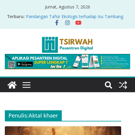
Jumat, Agustus 7, 2026
Terbaru:
Pandangan Tafsir Ekologis terhadap Isu Tambang
Nikel di Raja Ampat
PRODUK RELASI KUASA-IDIOLOGI PADA TAFSIR
ERA PERTENGAHAN
Sirah Nabawiyah
Oversharing dan Privasi dalam Al-Qur’an: “Ketika
Ayat Bicara Soal Curhat di Sosmed”
Menyikapi Fatherless, Kisah Lukman Menjadi
Cerminan
Penulis:
Aktal khaer