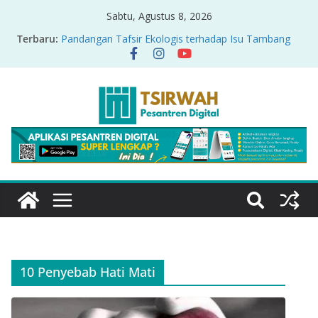
Sabtu, Agustus 8, 2026
Terbaru:
Pandangan Tafsir Ekologis terhadap Isu Tambang
Nikel di Raja Ampat
PRODUK RELASI KUASA-IDIOLOGI PADA TAFSIR
ERA PERTENGAHAN
Sirah Nabawiyah
Oversharing dan Privasi dalam Al-Qur’an: “Ketika
Ayat Bicara Soal Curhat di Sosmed”
Menyikapi Fatherless, Kisah Lukman Menjadi
Cerminan
10 Penyebab Hati Mati