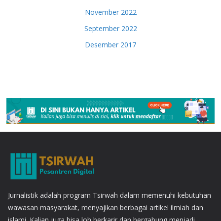
November 2022
September 2022
Desember 2017
Jurnalistik adalah program Tsirwah dalam memenuhi kebutuhan
wawasan masyarakat, menyajikan berbagai artikel ilmiah dan
islami. Kalian juga bisa loh berkarir dan bergabung menjadi