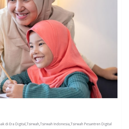
k di Era Digital
,
Tsirwah
,
Tsirwah Indonesia
,
Tsirwah Pesantren Digital