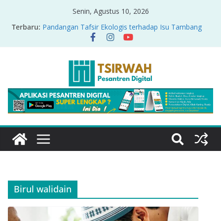
Senin, Agustus 10, 2026
Terbaru:
Pandangan Tafsir Ekologis terhadap Isu Tambang
Nikel di Raja Ampat
PRODUK RELASI KUASA-IDIOLOGI PADA TAFSIR
ERA PERTENGAHAN
Sirah Nabawiyah
Oversharing dan Privasi dalam Al-Qur’an: “Ketika
Ayat Bicara Soal Curhat di Sosmed”
Menyikapi Fatherless, Kisah Lukman Menjadi
Cerminan
Birul walidain