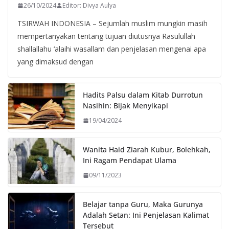
26/10/2024
Editor: Divya Aulya
TSIRWAH INDONESIA – Sejumlah muslim mungkin masih
mempertanyakan tentang tujuan diutusnya Rasulullah
shallallahu ‘alaihi wasallam dan penjelasan mengenai apa
yang dimaksud dengan
Hadits Palsu dalam Kitab Durrotun
Nasihin: Bijak Menyikapi
19/04/2024
Wanita Haid Ziarah Kubur, Bolehkah,
Ini Ragam Pendapat Ulama
09/11/2023
Belajar tanpa Guru, Maka Gurunya
Adalah Setan: Ini Penjelasan Kalimat
Tersebut