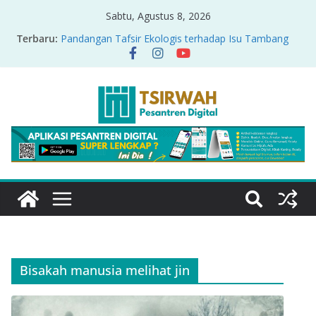
Sabtu, Agustus 8, 2026
Terbaru:
Pandangan Tafsir Ekologis terhadap Isu Tambang
Nikel di Raja Ampat
PRODUK RELASI KUASA-IDIOLOGI PADA TAFSIR
ERA PERTENGAHAN
Sirah Nabawiyah
Oversharing dan Privasi dalam Al-Qur’an: “Ketika
Ayat Bicara Soal Curhat di Sosmed”
Menyikapi Fatherless, Kisah Lukman Menjadi
Cerminan
Bisakah manusia melihat jin