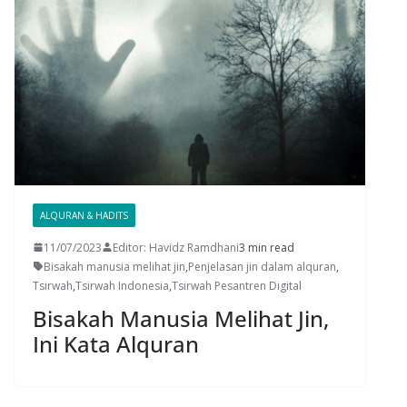
ALQURAN & HADITS
11/07/2023
Editor: Havidz Ramdhani
3 min read
Bisakah manusia melihat jin
,
Penjelasan jin dalam alquran
,
Tsirwah
,
Tsirwah Indonesia
,
Tsirwah Pesantren Digital
Bisakah Manusia Melihat Jin,
Ini Kata Alquran