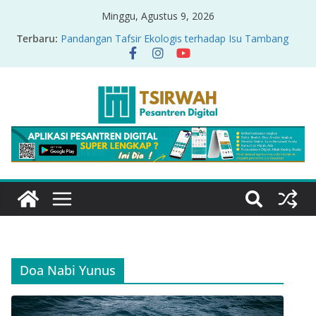
Minggu, Agustus 9, 2026
Terbaru:
Pandangan Tafsir Ekologis terhadap Isu Tambang
Nikel di Raja Ampat
PRODUK RELASI KUASA-IDIOLOGI PADA TAFSIR
ERA PERTENGAHAN
Sirah Nabawiyah
Oversharing dan Privasi dalam Al-Qur’an: “Ketika
Ayat Bicara Soal Curhat di Sosmed”
Menyikapi Fatherless, Kisah Lukman Menjadi
Cerminan
Doa Nabi Yunus