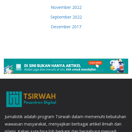
November 2022
September 2022
Desember 2017
Jurnalistik adalah program Tsirwah dalam memenuhi kebutuhan
wawasan masyarakat, menyajikan berbagai artikel ilmiah dan
islami. Kalian juga bisa loh berkarir dan bergabung menjadi