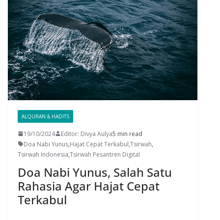
ALQURAN & HADITS
19/10/2024
Editor: Divya Aulya
5 min read
Doa Nabi Yunus
,
Hajat Cepat Terkabul
,
Tsirwah
,
Tsirwah Indonesia
,
Tsirwah Pesantren Digital
Doa Nabi Yunus, Salah Satu
Rahasia Agar Hajat Cepat
Terkabul