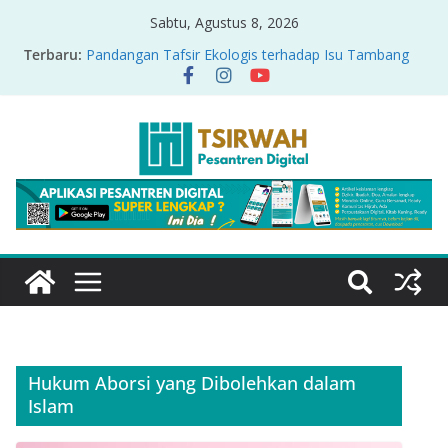
Sabtu, Agustus 8, 2026
Terbaru:
Pandangan Tafsir Ekologis terhadap Isu Tambang
Nikel di Raja Ampat
PRODUK RELASI KUASA-IDIOLOGI PADA TAFSIR
ERA PERTENGAHAN
Sirah Nabawiyah
Oversharing dan Privasi dalam Al-Qur’an: “Ketika
Ayat Bicara Soal Curhat di Sosmed”
Menyikapi Fatherless, Kisah Lukman Menjadi
Cerminan
Hukum Aborsi yang Dibolehkan dalam
Islam