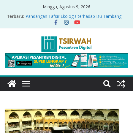
Minggu, Agustus 9, 2026
Terbaru:
Pandangan Tafsir Ekologis terhadap Isu Tambang
Nikel di Raja Ampat
PRODUK RELASI KUASA-IDIOLOGI PADA TAFSIR
ERA PERTENGAHAN
Sirah Nabawiyah
Oversharing dan Privasi dalam Al-Qur’an: “Ketika
Ayat Bicara Soal Curhat di Sosmed”
Menyikapi Fatherless, Kisah Lukman Menjadi
Cerminan