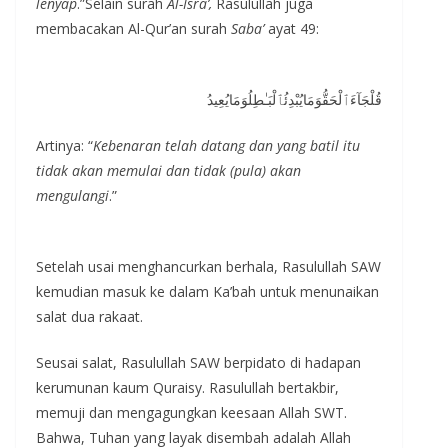
lenyap
.”Selain surah
Al-Isra’,
Rasulullah juga
membacakan Al-Qur’an surah
Saba’
ayat 49:
قُلْجَآءَٱلْحَقُّوَمَايُبْدِئُٱلْبَـٰطِلُوَمَايُعِيدُ
Artinya: “
Kebenaran telah datang dan yang batil itu
tidak akan memulai dan tidak (pula) akan
mengulangi
.”
Setelah usai menghancurkan berhala, Rasulullah SAW
kemudian masuk ke dalam Ka’bah untuk menunaikan
salat dua rakaat.
Seusai salat, Rasulullah SAW berpidato di hadapan
kerumunan kaum Quraisy. Rasulullah bertakbir,
memuji dan mengagungkan keesaan Allah SWT.
Bahwa, Tuhan yang layak disembah adalah Allah