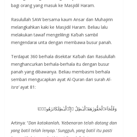
bagi orang yang masuk ke Masjidil Haram.
Rasulullah SAW bersama kaum Ansar dan Muhajirin
melangkahkan kaki ke Masjidil Haram. Beliau lalu
melakukan tawaf mengelilingi Ka’bah sambil
mengendarai unta dengan membawa busur panah.
Terdapat 360 berhala disekitar Ka’bah dan Rasulullah
menghancurkan berhala-berhala itu dengan busur
panah yang dibawanya. Beliau membasmi berhala
sembari mengucapkan ayat Al-Quran dari surah
Al-
Isra’
ayat 81:
وَقُلْجَآءَٱلْحَقُّوَزَهَقَٱلْبَـٰطِلُ ۚإِنَّٱلْبَـٰطِلَكَانَزَهُوقًۭا
Artinya: “
Dan katakanlah, ‘Kebenaran telah datang dan
yang batil telah lenyap.’ Sungguh, yang batil itu pasti