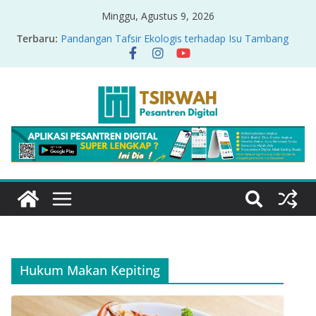
Minggu, Agustus 9, 2026
Terbaru:
Pandangan Tafsir Ekologis terhadap Isu Tambang
Nikel di Raja Ampat
PRODUK RELASI KUASA-IDIOLOGI PADA TAFSIR
ERA PERTENGAHAN
Sirah Nabawiyah
Oversharing dan Privasi dalam Al-Qur’an: “Ketika
Ayat Bicara Soal Curhat di Sosmed”
Menyikapi Fatherless, Kisah Lukman Menjadi
Cerminan
Hukum Makan Kepiting