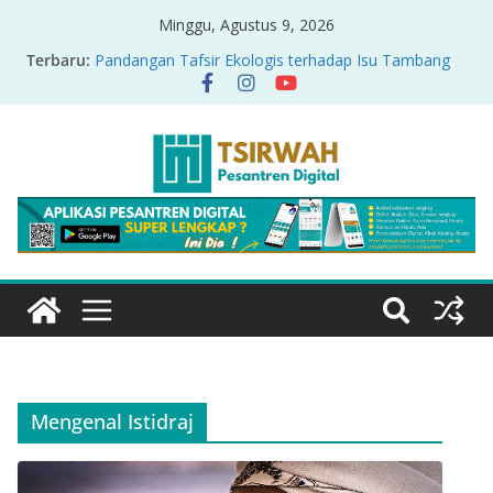
Minggu, Agustus 9, 2026
Terbaru:
Pandangan Tafsir Ekologis terhadap Isu Tambang
Nikel di Raja Ampat
PRODUK RELASI KUASA-IDIOLOGI PADA TAFSIR
ERA PERTENGAHAN
Sirah Nabawiyah
Oversharing dan Privasi dalam Al-Qur’an: “Ketika
Ayat Bicara Soal Curhat di Sosmed”
Menyikapi Fatherless, Kisah Lukman Menjadi
Cerminan
Mengenal Istidraj