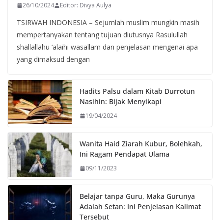
26/10/2024
Editor: Divya Aulya
TSIRWAH INDONESIA – Sejumlah muslim mungkin masih
mempertanyakan tentang tujuan diutusnya Rasulullah
shallallahu ‘alaihi wasallam dan penjelasan mengenai apa
yang dimaksud dengan
Hadits Palsu dalam Kitab Durrotun
Nasihin: Bijak Menyikapi
19/04/2024
Wanita Haid Ziarah Kubur, Bolehkah,
Ini Ragam Pendapat Ulama
09/11/2023
Belajar tanpa Guru, Maka Gurunya
Adalah Setan: Ini Penjelasan Kalimat
Tersebut