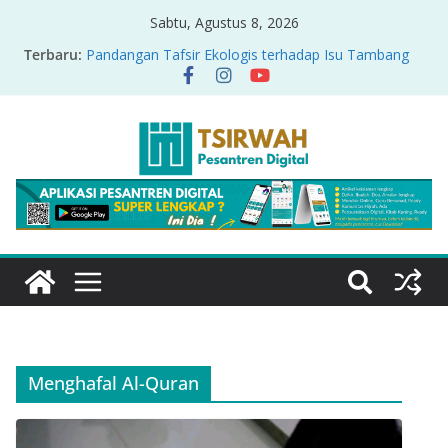
Sabtu, Agustus 8, 2026
Terbaru:
Pandangan Tafsir Ekologis terhadap Isu Tambang
Nikel di Raja Ampat
PRODUK RELASI KUASA-IDIOLOGI PADA TAFSIR
ERA PERTENGAHAN
Sirah Nabawiyah
Oversharing dan Privasi dalam Al-Qur’an: “Ketika
Ayat Bicara Soal Curhat di Sosmed”
Menyikapi Fatherless, Kisah Lukman Menjadi
Cerminan
Menghafal Al-Quran