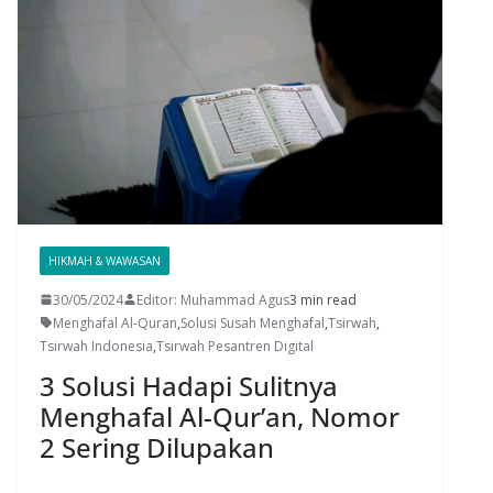
HIKMAH & WAWASAN
30/05/2024
Editor: Muhammad Agus
3 min read
Menghafal Al-Quran
,
Solusi Susah Menghafal
,
Tsirwah
,
Tsirwah Indonesia
,
Tsirwah Pesantren Digital
3 Solusi Hadapi Sulitnya
Menghafal Al-Qur’an, Nomor
2 Sering Dilupakan