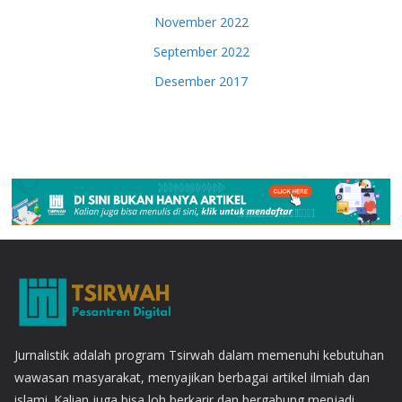
November 2022
September 2022
Desember 2017
Jurnalistik adalah program Tsirwah dalam memenuhi kebutuhan
wawasan masyarakat, menyajikan berbagai artikel ilmiah dan
islami. Kalian juga bisa loh berkarir dan bergabung menjadi