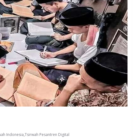
wah Indonesia
,
Tsirwah Pesantren Digital