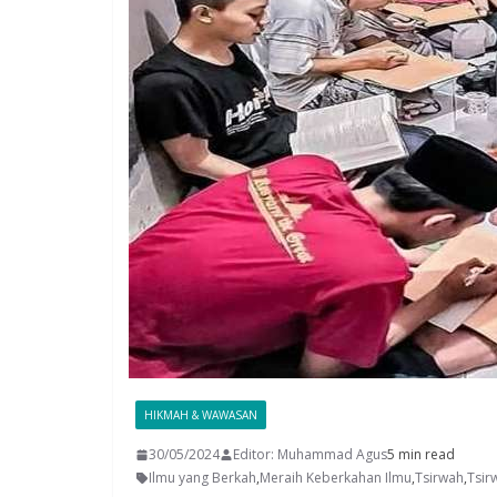
HIKMAH & WAWASAN
30/05/2024
Editor: Muhammad Agus
5 min read
Ilmu yang Berkah
,
Meraih Keberkahan Ilmu
,
Tsirwah
,
Tsir