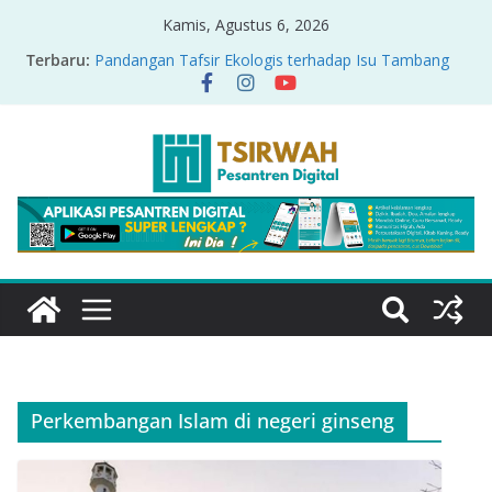
Kamis, Agustus 6, 2026
Terbaru:
Pandangan Tafsir Ekologis terhadap Isu Tambang
Nikel di Raja Ampat
PRODUK RELASI KUASA-IDIOLOGI PADA TAFSIR
ERA PERTENGAHAN
Sirah Nabawiyah
Oversharing dan Privasi dalam Al-Qur’an: “Ketika
Ayat Bicara Soal Curhat di Sosmed”
Menyikapi Fatherless, Kisah Lukman Menjadi
Cerminan
Perkembangan Islam di negeri ginseng