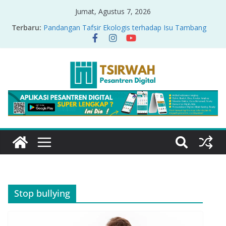
Jumat, Agustus 7, 2026
Terbaru:
Pandangan Tafsir Ekologis terhadap Isu Tambang
Nikel di Raja Ampat
PRODUK RELASI KUASA-IDIOLOGI PADA TAFSIR
ERA PERTENGAHAN
Sirah Nabawiyah
Oversharing dan Privasi dalam Al-Qur’an: “Ketika
Ayat Bicara Soal Curhat di Sosmed”
Menyikapi Fatherless, Kisah Lukman Menjadi
Cerminan
Stop bullying