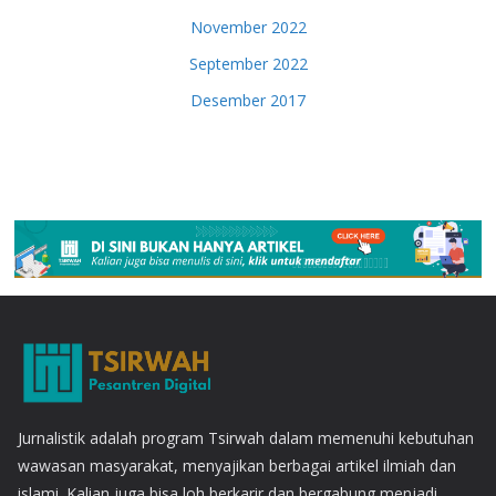
November 2022
September 2022
Desember 2017
Jurnalistik adalah program Tsirwah dalam memenuhi kebutuhan
wawasan masyarakat, menyajikan berbagai artikel ilmiah dan
islami. Kalian juga bisa loh berkarir dan bergabung menjadi