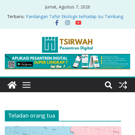
Jumat, Agustus 7, 2026
Terbaru:
Pandangan Tafsir Ekologis terhadap Isu Tambang
Nikel di Raja Ampat
PRODUK RELASI KUASA-IDIOLOGI PADA TAFSIR
ERA PERTENGAHAN
Sirah Nabawiyah
Oversharing dan Privasi dalam Al-Qur’an: “Ketika
Ayat Bicara Soal Curhat di Sosmed”
Menyikapi Fatherless, Kisah Lukman Menjadi
Cerminan
Teladan orang tua