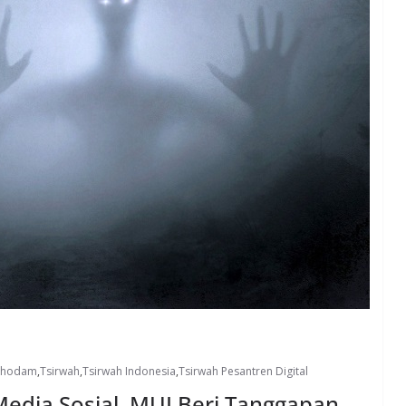
 Khodam
,
Tsirwah
,
Tsirwah Indonesia
,
Tsirwah Pesantren Digital
edia Sosial, MUI Beri Tanggapan