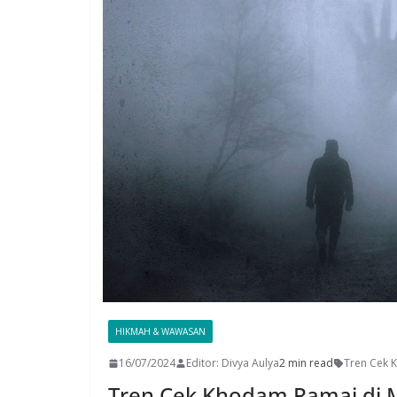
HIKMAH & WAWASAN
16/07/2024
Editor: Divya Aulya
2 min read
Tren Cek
Tren Cek Khodam Ramai di M