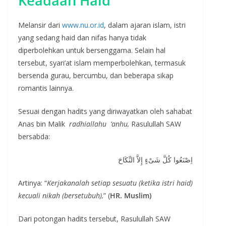
Keadaan Haid
Melansir dari
www.nu.or.id
, dalam ajaran islam, istri
yang sedang haid dan nifas hanya tidak
diperbolehkan untuk bersenggama. Selain hal
tersebut, syari’at islam memperbolehkan, termasuk
bersenda gurau, bercumbu, dan beberapa sikap
romantis lainnya.
Sesuai dengan hadits yang diriwayatkan oleh sahabat
Anas bin Malik
radhiallahu
‘anhu,
Rasulullah SAW
bersabda:
اِصْنَعُوا كُلَّ شَىْءٍ إِلاَّ النِّكَاحَ
Artinya: “
Kerjakanalah setiap sesuatu (ketika istri haid)
kecuali nikah (bersetubuh),
” (
HR. Muslim)
Dari potongan hadits tersebut, Rasulullah SAW