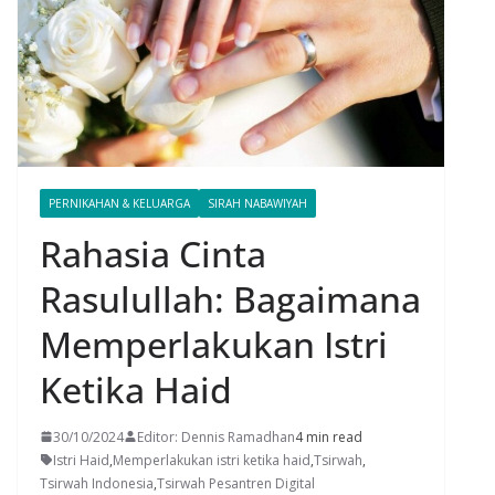
PERNIKAHAN & KELUARGA
SIRAH NABAWIYAH
Rahasia Cinta
Rasulullah: Bagaimana
Memperlakukan Istri
Ketika Haid
30/10/2024
Editor: Dennis Ramadhan
4 min read
Istri Haid
,
Memperlakukan istri ketika haid
,
Tsirwah
,
Tsirwah Indonesia
,
Tsirwah Pesantren Digital