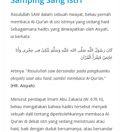
Rasulullah SAW dalam sebuah riwayat, beliau pernah
membaca Al-Qur’an di sisi istrinya yang sedang haid.
Sebagaimana hadits yang diriwayatkan oleh Aisyah,
ia berkata:
كَانَ رَسُولُ اللَّهِ صَلَّى الله عَلَيْهِ وَسَلَّمَ يَتَّكِئُ فِى حِجْرِى وَأَنَا
حَائِضٌ فَيَقْرَأُ الْقُرْآنَ
Artinya: “
Rasulullah saw bersandar pada pangkuanku
(Aisyah) saat aku haid, sambil membaca Al-Qur’an,”
(HR. Aisyah)
Menurut pendapat Imam Abu Zakaria (W. 676 H),
beliau mengatakan bahwa hadits tersebut menjadi
sebuah dalil tentang diperbolehkannya membaca Al-
Qur’an di dekat istri yang sedang menstruasi atau
haid, baik dengan duduk bersamanya, atau bersandar