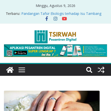
Minggu, Agustus 9, 2026
Terbaru:
Pandangan Tafsir Ekologis terhadap Isu Tambang
Nikel di Raja Ampat
PRODUK RELASI KUASA-IDIOLOGI PADA TAFSIR
ERA PERTENGAHAN
Sirah Nabawiyah
Oversharing dan Privasi dalam Al-Qur’an: “Ketika
Ayat Bicara Soal Curhat di Sosmed”
Menyikapi Fatherless, Kisah Lukman Menjadi
Cerminan