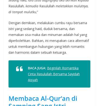
sedang
haid
, lalu (sisa dagingnya) aku berikan kepada
Rasulullah
, kemudia
Rasulullah
meletakkan mulutnya,
di tempat mulutku,
”
Dengan demikian, melakukan cumbu rayu bersama
istri yang sedang haid, duduk bersama, dan
memakan sisa maka dan minuman adalah hal yang
diperbolehkan. Bahkan, ini merupakan cara alternatif
untuk membangun hubungan yang lebih romantis
dan harmonis dalam sebuah keluarga.
BACA JUGA:
Beginilah Romantika
Cinta Rasulullah Bersama Sayidah
Aisyah
Membaca Al-Qur’an di
Samping Sang Istri