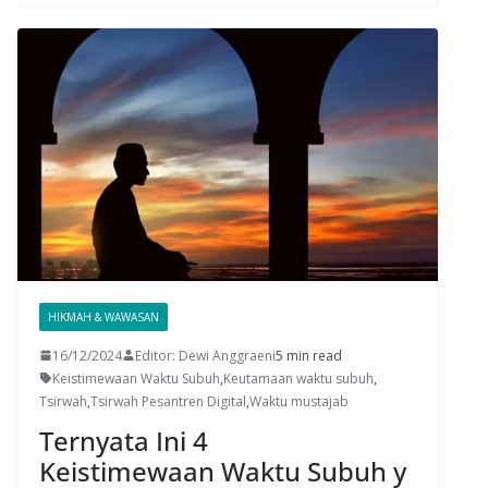
HIKMAH & WAWASAN
16/12/2024
Editor: Dewi Anggraeni
5 min read
Keistimewaan Waktu Subuh
,
Keutamaan waktu subuh
,
Tsirwah
,
Tsirwah Pesantren Digital
,
Waktu mustajab
Ternyata Ini 4
Keistimewaan Waktu Subuh y