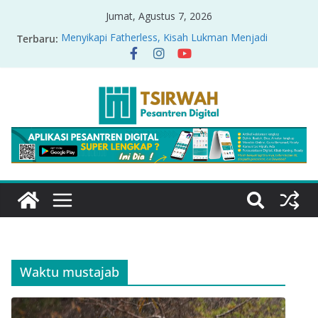
Jumat, Agustus 7, 2026
Terbaru:
Menyikapi Fatherless, Kisah Lukman Menjadi
Cerminan
Pandangan Tafsir Ekologis terhadap Isu Tambang
Nikel di Raja Ampat
PRODUK RELASI KUASA-IDIOLOGI PADA TAFSIR
ERA PERTENGAHAN
Sirah Nabawiyah
Oversharing dan Privasi dalam Al-Qur’an: “Ketika
Ayat Bicara Soal Curhat di Sosmed”
Waktu mustajab