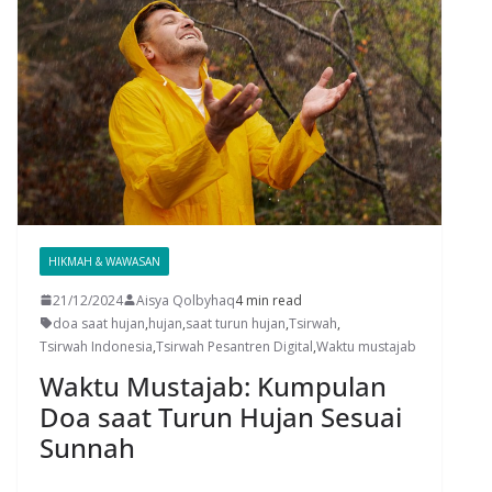
HIKMAH & WAWASAN
21/12/2024
Aisya Qolbyhaq
4 min read
doa saat hujan
,
hujan
,
saat turun hujan
,
Tsirwah
,
Tsirwah Indonesia
,
Tsirwah Pesantren Digital
,
Waktu mustajab
Waktu Mustajab: Kumpulan
Doa saat Turun Hujan Sesuai
Sunnah