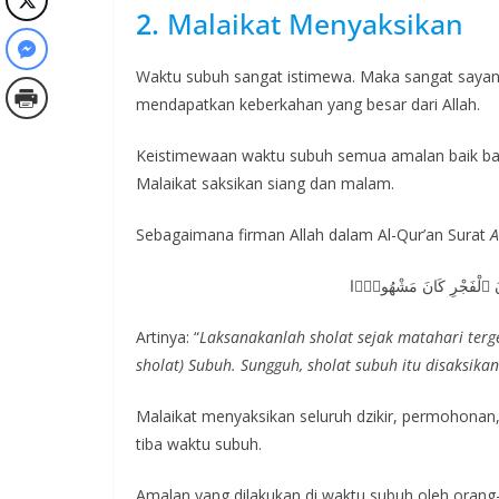
2.
Malaikat Menyaksikan
Waktu subuh sangat istimewa. Maka sangat sayan
mendapatkan keberkahan yang besar dari Allah.
Keistimewaan waktu subuh semua amalan baik baca
Malaikat saksikan siang dan malam.
Sebagaimana firman Allah dalam Al-Qur’an Surat
A
َانَ ٱلْفَجْرِ كَانَ مَشْهُودًۭا
Artinya: “
Laksanakanlah sholat sejak matahari terg
sholat) Subuh. Sungguh, sholat subuh itu disaksikan
Malaikat menyaksikan seluruh dzikir, permohonan
tiba waktu subuh.
Amalan yang dilakukan di waktu subuh oleh orang-o