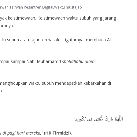
irwah
,
Tsirwah Pesantren Digital
,
Waktu mustajab
yak keistimewaan. Keistimewaan waktu subuh yang jarang
alamnya.
tu subuh atau fajar termasuk istighfarnya, membaca Al-
sampai-sampai Nabi Muhamamd
shollallahu alaihi
 menghidupkan waktu subuh mendapatkan keberkahan di
h.
اللَّهُمَّ بَارِكْ لأُمَّتِى فِى بُكُورِهَا
 di pagi hari mereka,”
(HR Tirmidzi).