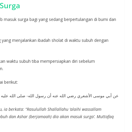
 Surga
ab masuk surga bagi yang sedang berpertulangan di bumi dan
.
ng yang menjalankan ibadah sholat di waktu subuh dengan
kan waktu subuh tiba mempersiapkan diri sebelum
n.
 berikut:
عن أبي موسى الأشعري رضي الله عنه أن رسول الله- صلى الله عليه وسلم- قال:
, ia berkata: “Rasulullah Shallallahu ‘alaihi wassallam
ubuh dan Ashar (berjamaah) dia akan masuk surga’. Muttafaq