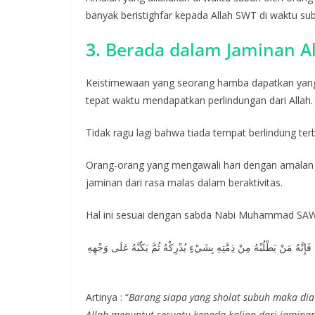
banyak beristighfar kepada Allah SWT di waktu su
3.
Berada dalam Jaminan A
Keistimewaan yang seorang hamba dapatkan yang
tepat waktu mendapatkan perlindungan dari Allah.
Tidak ragu lagi bahwa tiada tempat berlindung terb
Orang-orang yang mengawali hari dengan amalan
jaminan dari rasa malas dalam beraktivitas.
Hal ini sesuai dengan sabda Nabi Muhammad SAW 
َإِنَّهُ مَنْ يَطْلُبْهُ مِنْ ذِمَّتِهِ بِشَيْءٍ يُدْرِكْهُ ثُمَّ يَكُبَّهُ عَلَى وَجْهِهِ
Artinya : “
Barang siapa yang sholat subuh maka dia
Allah menuntut sesuatu kepada kalian dari jamina