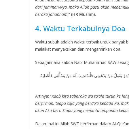
dari jaminan-Nya, maka Allah pasti akan menemu
neraka jahannam
,”
(HR Muslim).
4.
Waktu Terkabulnya Doa
Waktu subuh adalah waktu terbaik untuk banyak be
malaikat menyaksikan dan mengaminkan doa.
Sebagaimana sabda Nabi Muhammad SAW sebagai
لِ الآخِرُ يَقُولُ مَنْ يَدْعُونِى فَأَسْتَجِيبَ لَهُ مَنْ يَسْأَلُنِى فَأُعْطِيَهُ
Artinya: “
Rabb kita tabaroka wa ta’ala turun ke lang
berfirman, ‘Siapa saja yang berdo’a kepada-Ku, m
akan Aku beri. Siapa yang meminta ampunan kepad
Dalam hal ini Allah SWT berfirman dalam Al-Qur’a