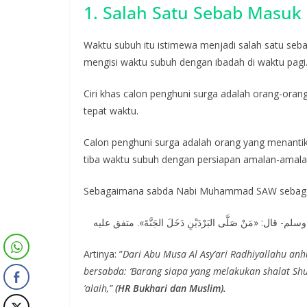
1. Salah Satu Sebab Masuk
Waktu subuh itu istimewa menjadi salah satu seb
mengisi waktu subuh dengan ibadah di waktu pagi
Ciri khas calon penghuni surga adalah orang-ora
tepat waktu.
Calon penghuni surga adalah orang yang menanti
tiba waktu subuh dengan persiapan amalan-amala
Sebagaimana sabda Nabi Muhammad SAW sebagai
 «مَنْ صَلَّى البَرْدَيْنِ دَخَلَ الجَنَّةَ». متفق عليه
Artinya: ”
Dari Abu Musa Al Asy’ari Radhiyallahu anhu
bersabda: ‘Barang siapa yang melakukan shalat Sh
’alaih,”
(HR Bukhari dan Muslim).