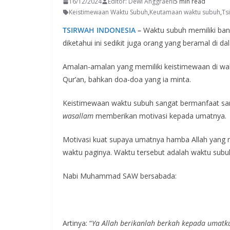
16/12/2024
Editor: Dewi Anggraeni
5 min read
Keistimewaan Waktu Subuh
,
Keutamaan waktu subuh
,
Ts
TSIRWAH INDONESIA
–
Waktu subuh memiliki ban
diketahui ini sedikit juga orang yang beramal di d
Amalan-amalan yang memiliki keistimewaan di wak
Qur’an, bahkan doa-doa yang ia minta.
Keistimewaan waktu subuh sangat bermanfaat 
wasallam
memberikan motivasi kepada umatnya.
Motivasi kuat supaya umatnya hamba Allah yang
waktu paginya. Waktu tersebut adalah waktu subu
Nabi Muhammad SAW bersabada:
Artinya: “
Ya Allah berikanlah berkah kepada umatku