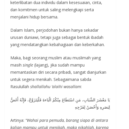
keterlibatan dua individu dalam kesesuaian, cinta,
dan komitmen untuk saling melengkapi serta
menjalani hidup bersama.
Dalam Islam, perjodohan bukan hanya sekadar
urusan duniawi, tetapi juga sebagai bentuk ibadah
yang mendatangkan kebahagiaan dan keberkahan.
Maka, bagi seorang muslim atau muslimah yang
masih
single
(lajang), jika sudah mampu
memantaskan diri secara pribadi, sangat dianjurkan
untuk segera menikah. Sebagaimana sabda
Rasulullah
shallallahu ‘alaihi wasallam
:
يَا مَعْشَرَ الشَّبَابِ، مَنِ اسْتَطَاعَ مِنْكُمُ الْبَاءةَ فَلْيَتَزَوَّجْ، فَإِنَّهُ أَغَضُّ
لِبَصَرِهِ وَأَحْصَنُ لِفَرْجِهِ
Artinya:
“Wahai para pemuda, barang siapa di antara
kalian mampu untuk menikah, maka nikahlah, karena