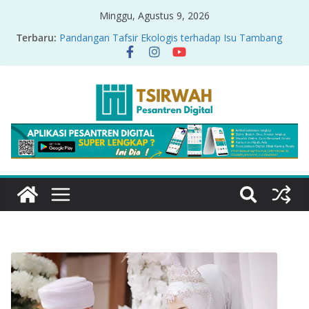
Minggu, Agustus 9, 2026
Terbaru:
Pandangan Tafsir Ekologis terhadap Isu Tambang
Nikel di Raja Ampat
PRODUK RELASI KUASA-IDIOLOGI PADA TAFSIR
ERA PERTENGAHAN
Sirah Nabawiyah
Oversharing dan Privasi dalam Al-Qur’an: “Ketika
Ayat Bicara Soal Curhat di Sosmed”
Menyikapi Fatherless, Kisah Lukman Menjadi
Cerminan