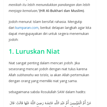
menikah itu lebih menundukkan pandangan dan lebih
menjaga kemaluan,”
(HR Al-Bukhari dan Muslim)
.
Jodoh menurut Islam bersifat rahasia. Mengutip
dari
kumparan.com
, berikut delapan langkah agar kita
dapat mengupayakan diri untuk segera menemukan
jodoh:
1. Luruskan Niat
Niat sangat penting dalam mencari jodoh. Jika
seseorang mencari jodoh dengan niat tulus karena
Allah
subhanahu wa ta’ala
, ia akan Allah pertemukan
dengan orang yang memiliki niat yang sama.
sebagaimana sabda Rosulullah SAW dalam hadits:
عَنْ أُمِّ الْمُؤْمِنِينَ أُمِّ عَبْدِ اللَّهِ عَائِشَةَ رَضِيَ اللَّهُ عَنْهَا قَالَتْ: قَالَ