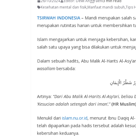
26/10/2024
Editor: Dewi Anggraeni
3 min read
Kesehatan mental dan fisik
,
Manfaat mandi subuh
,
Tips 
TSIRWAH INDONESIA
–
Mandi merupakan salah sa
merupakan rutinitas harian untuk membersihkan t
Islam mengajarkan untuk menjaga kebersihan, kar
salah satu upaya yang bisa dilakukan untuk menja
Dalam sebuah hadits, Abu Malik Al-Harits Al-Asy’
wasallam
bersabda:
ورُ شَطْرُ الْإِيمَانِ
Artinya:
“Dari Abu Malik Al-Harits Al-Asy’ari, beliau
‘Kesucian adalah setengah dari iman’,”
(HR Muslim)
Menukil dari
islam.nu.or.id
, menurut Ibnu Daqiq Al-
telah dipaparkan pada hadis tersebut adalah kes
kebersihan keduanya.