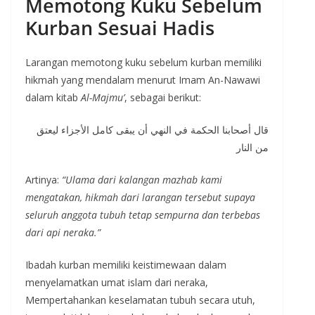
Memotong Kuku Sebelum
Kurban Sesuai Hadis
Larangan memotong kuku sebelum kurban memiliki
hikmah yang mendalam menurut Imam An-Nawawi
dalam kitab
Al-Majmu’
, sebagai berikut:
قال أصحابنا الحكمة في النهي أن يبقى كامل الأجزاء ليعتق
من النار
Artinya:
“Ulama dari kalangan mazhab kami
mengatakan, hikmah dari larangan tersebut supaya
seluruh anggota tubuh tetap sempurna dan terbebas
dari api neraka.”
Ibadah kurban memiliki keistimewaan dalam
menyelamatkan umat islam dari neraka,
Mempertahankan keselamatan tubuh secara utuh,