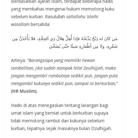
Berdasarkan ajaran islam, terdapat beberapa hadis
yang membahas mengenai hukum memotong kuku
sebelum kurban. Rasulullah
sallallahu ‘alaihi
wasallam
bersabda:
مَن كانَ له ذِبْحٌ يَذْبَحُهُ فإذا أُهِلَّ هِلالُ ذِي الحِجَّةِ، فلا يَأْخُذَنَّ مِن
شَعْرِهِ، ولا مِن أظْفارِهِ شيئًا حتَّى يُضَحِّيَ
Artinya:
“Barangsiapa yang memiliki hewan
sembelihan, jika sudah nampak hilal Dzulhijjah, maka
jangan mengambil rambutnya sedikit pun. Jangan pula
mengambil kukunya sedikit pun, sampai ia berkurban,”
(HR Muslim).
Hadis di atas menegaskan tentang larangan bagi
umat islam yang berniat untuk berkurban supaya
tidak memotong rambut dan kukunya sebelum
kurban, tepatnya sejak masuknya bulan Dzulhijjah.