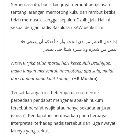
Sementara itu, hadis lain juga memuat penjelasan
tentang larangan memotong kuku dan rambut ketika
telah memasuki tanggal sepuluh Dzulhijjah. Hal ini
sesuai dengan hadis Rasulullah SAW berikut ini:
إذا دخل العشر من ذي الحجة وأراد أحدكم أن يضحي فلا
يمس من شعره ولا بشره شيئا حتى يضحي
Artinya:
“Jika telah masuk hari kesepuluh Dzulhijjah,
maka jangan menyentuh (memotong) apa saja, mulai
dari rambut pada kulit kalian,”
(HR Muslim).
Terkait larangan ini, beberapa ulama memiliki
perbedaan pendapat mengenai apakah hukum
tersebut bersifat wajib atau hanya sekadar anjuran
(sunah). Pendapat ini berdasarkan pada berbagai
interpretasi terhadap hadis tersebut dan juga riwayat
lainnya yang terkait.