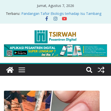
Jumat, Agustus 7, 2026
Terbaru:
Pandangan Tafsir Ekologis terhadap Isu Tambang
Nikel di Raja Ampat
PRODUK RELASI KUASA-IDIOLOGI PADA TAFSIR
ERA PERTENGAHAN
Sirah Nabawiyah
Oversharing dan Privasi dalam Al-Qur’an: “Ketika
Ayat Bicara Soal Curhat di Sosmed”
Menyikapi Fatherless, Kisah Lukman Menjadi
Cerminan