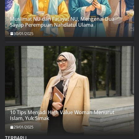
Muslimat NU dan Fatayat NU, Mengenal Dua
Sayap Perempuan Nahdlatul Ulama
30/01/2025
10 Tips Menjadi High Value Woman Menurut
Islam, Yuk Simak
29/01/2025
TERBARU