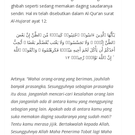
ghibah seperti sedang memakan daging saudaranya
sendiri. Hal ini telah disebutkan dalam Al-Qur’an surat
Al-Hujarat
ayat 12:
يَـٰٓأَيُّهَا ٱلَّذِينَ ءَامَنُوا۟ ٱجْتَنِبُوا۟ كَثِيرًۭا مِّنَ ٱلظَّنِّ إِنَّ بَعْضَ
ٱلظَّنِّ إِثْمٌۭ ۖ وَلَا تَجَسَّسُوا۟ وَلَا يَغْتَب بَّعْضُكُم بَعْضًا ۚ أَيُحِبُّ
أَحَدُكُمْ أَن يَأْكُلَ لَحْمَ أَخِيهِ مَيْتًۭا فَكَرِهْتُمُوهُ ۚ وَٱتَّقُوا۟ ٱللَّهَ
ۚ إِنَّ ٱللَّهَ تَوَّابٌۭ رَّحِيمٌۭ ١٢
Artinya:
“Wahai orang-orang yang beriman, jauhilah
banyak prasangka, Sesungguhnya sebagian prasangka
itu dosa. Janganlah mencari-cari kesalahan orang lain
dan janganlah ada di antara kamu yang menggunjing
sebagian yang lain. Apakah ada di antara kamu yang
suka memakan daging saudaranya yang sudah mati?
Tentu kamu merasa jijik. Bertakwalah kepada Allah,
Sesungguhnya Allah Maha Penerima Tobat lagi Maha