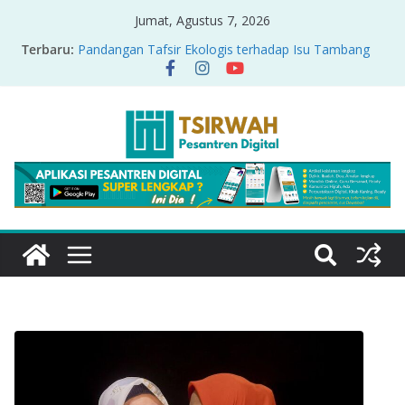
Jumat, Agustus 7, 2026
Terbaru:
Pandangan Tafsir Ekologis terhadap Isu Tambang
Nikel di Raja Ampat
PRODUK RELASI KUASA-IDIOLOGI PADA TAFSIR
ERA PERTENGAHAN
Sirah Nabawiyah
Oversharing dan Privasi dalam Al-Qur’an: “Ketika
Ayat Bicara Soal Curhat di Sosmed”
Menyikapi Fatherless, Kisah Lukman Menjadi
Cerminan