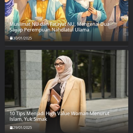
Muslimat NU dan Fatayat NU, Mengenal Dua
Sayap Perempuan Nahdlatul Ulama
30/01/2025
10 Tips Menjadi High Value Woman Menurut
Islam, Yuk Simak
29/01/2025