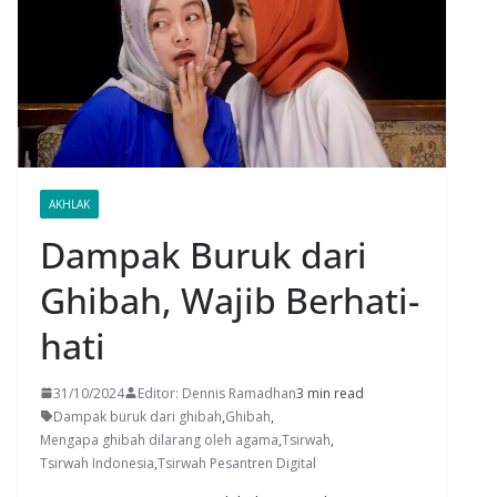
AKHLAK
Dampak Buruk dari
Ghibah, Wajib Berhati-
hati
31/10/2024
Editor: Dennis Ramadhan
3 min read
Dampak buruk dari ghibah
,
Ghibah
,
Mengapa ghibah dilarang oleh agama
,
Tsirwah
,
Tsirwah Indonesia
,
Tsirwah Pesantren Digital