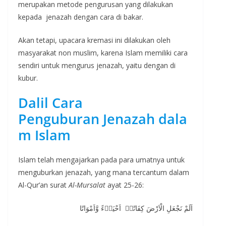
merupakan metode pengurusan yang dilakukan
kepada jenazah dengan cara di bakar.
Akan tetapi, upacara kremasi ini dilakukan oleh
masyarakat non muslim, karena Islam memiliki cara
sendiri untuk mengurus jenazah, yaitu dengan di
kubur.
Dalil Cara
Penguburan Jenazah dala
m Islam
Islam telah mengajarkan pada para umatnya untuk
menguburkan jenazah, yang mana tercantum dalam
Al-Qur’an surat
Al-Mursalat
ayat 25-26:
اَلَمْ نَجْعَلِ الْاَرْضَ كِفَاتًاۙ اَحْيَاۤءً وَّاَمْوَاتًا