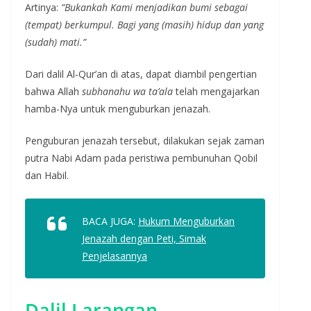
Artinya:
”Bukankah Kami menjadikan bumi sebagai
(tempat) berkumpul. Bagi yang (masih) hidup dan yang
(sudah) mati.”
Dari dalil Al-Qur’an di atas, dapat diambil pengertian
bahwa Allah
subhanahu wa ta’ala
telah mengajarkan
hamba-Nya untuk menguburkan jenazah.
Penguburan jenazah tersebut, dilakukan sejak zaman
putra Nabi Adam pada peristiwa pembunuhan Qobil
dan Habil.
BACA JUGA:
Hukum Menguburkan
Jenazah dengan Peti, Simak
Penjelasannya
Dalil Larangan