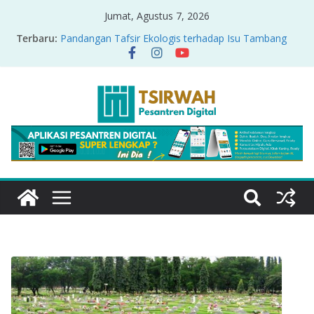
Jumat, Agustus 7, 2026
Terbaru:
Pandangan Tafsir Ekologis terhadap Isu Tambang
Nikel di Raja Ampat
PRODUK RELASI KUASA-IDIOLOGI PADA TAFSIR
ERA PERTENGAHAN
Sirah Nabawiyah
Oversharing dan Privasi dalam Al-Qur’an: “Ketika
Ayat Bicara Soal Curhat di Sosmed”
Menyikapi Fatherless, Kisah Lukman Menjadi
Cerminan