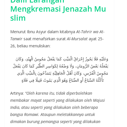
Mengkremasi Jenazah Mu
slim
Menurut Ibnu Asyur dalam kitabnya
At-Tahrir wa At-
Tanwir
saat menafsirkan surat
Al-Mursalat
ayat 25-
26, beliau menuliskan:
وَعَلَيْهِ فَلَا يَجُوزُ إِحْرَاقُ الْمَيِّتِ كَمَا يَفْعَلُ مَجُوسُ الْهِنْدِ، وَكَانَ
يَفْعَلُهُ بَعْضُ الرُّومَانِ، وَلَا وَضْعُهُ لِكَوَاسِرِ الطَّيْرِ كَمَا كَانَ يَفْعَلُ
مَجُوسُ الْفُرْسِ، وَكَانَ أَهْلُ الْجَاهِلِيَّةِ يَتَمَدَّحُونَ بِالْمَيِّتِ الَّذِي
تَأْكُلُهُ السِّبَاعُ أَوِ الضِّبَاعُ وَهُوَ الَّذِي يَمُوتُ قَتِيلًا فِي فَلَاةٍ
Artinya:
“Oleh karena itu, tidak diperbolehkan
membakar mayat seperti yang dilakukan oleh Majusi
India, atau seperti yang dilakukan oleh beberapa
bangsa Romawi. Ataupun meletakkannya untuk
dimakan burung pemangsa seperti yang dilakukan