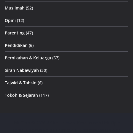
Muslimah
(52)
Opini
(12)
Parenting
(47)
Pendidikan
(6)
Pernikahan & Keluarga
(57)
Sirah Nabawiyah
(30)
Tajwid & Tahsin
(6)
Tokoh & Sejarah
(117)
Hak Cipta © 2026
Artikel Tsirwah
. Keseluruhan Hak Cipta.
Tema:
ColorMag
oleh ThemeGrill. Dipersembahkan oleh