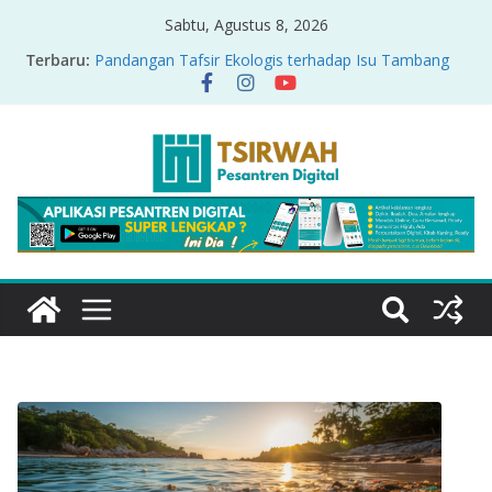
Sabtu, Agustus 8, 2026
Menyikapi Fatherless, Kisah Lukman Menjadi
Terbaru:
Cerminan
Pandangan Tafsir Ekologis terhadap Isu Tambang
Nikel di Raja Ampat
PRODUK RELASI KUASA-IDIOLOGI PADA TAFSIR
ERA PERTENGAHAN
Sirah Nabawiyah
Oversharing dan Privasi dalam Al-Qur’an: “Ketika
Ayat Bicara Soal Curhat di Sosmed”