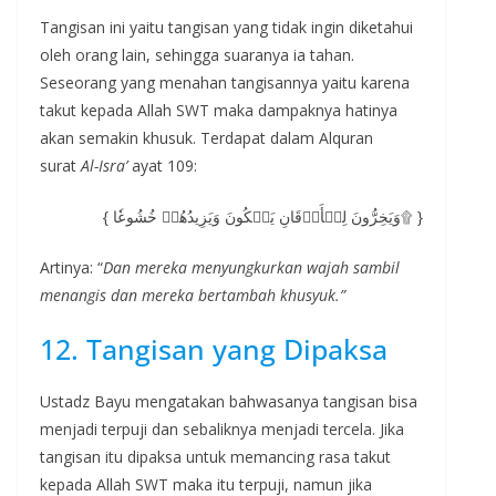
Tangisan ini yaitu tangisan yang tidak ingin diketahui
oleh orang lain, sehingga suaranya ia tahan.
Seseorang yang menahan tangisannya yaitu karena
takut kepada Allah SWT maka dampaknya hatinya
akan semakin khusuk. Terdapat dalam Alquran
surat
Al-Isra’
ayat 109:
{ وَيَخِرُّونَ لِلۡأَذۡقَانِ يَبۡكُونَ وَيَزِيدُهُمۡ خُشُوعٗا۩ }
Artinya: “
Dan mereka menyungkurkan wajah sambil
menangis dan mereka bertambah khusyuk.”
12. Tangisan yang Dipaksa
Ustadz Bayu mengatakan bahwasanya tangisan bisa
menjadi terpuji dan sebaliknya menjadi tercela. Jika
tangisan itu dipaksa untuk memancing rasa takut
kepada Allah SWT maka itu terpuji, namun jika