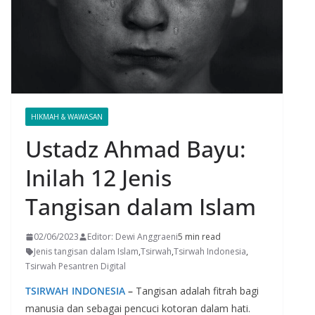
HIKMAH & WAWASAN
Ustadz Ahmad Bayu:
Inilah 12 Jenis
Tangisan dalam Islam
02/06/2023
Editor: Dewi Anggraeni
5 min read
Jenis tangisan dalam Islam
,
Tsirwah
,
Tsirwah Indonesia
,
Tsirwah Pesantren Digital
TSIRWAH INDONESIA
–
Tangisan adalah fitrah bagi
manusia dan sebagai pencuci kotoran dalam hati.