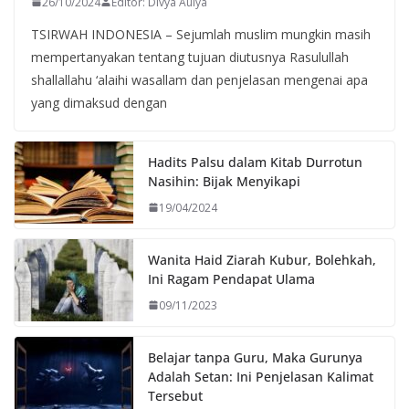
26/10/2024
Editor: Divya Aulya
TSIRWAH INDONESIA – Sejumlah muslim mungkin masih
mempertanyakan tentang tujuan diutusnya Rasulullah
shallallahu ‘alaihi wasallam dan penjelasan mengenai apa
yang dimaksud dengan
Hadits Palsu dalam Kitab Durrotun
Nasihin: Bijak Menyikapi
19/04/2024
Wanita Haid Ziarah Kubur, Bolehkah,
Ini Ragam Pendapat Ulama
09/11/2023
Belajar tanpa Guru, Maka Gurunya
Adalah Setan: Ini Penjelasan Kalimat
Tersebut