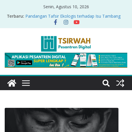
Senin, Agustus 10, 2026
Terbaru:
Pandangan Tafsir Ekologis terhadap Isu Tambang
Nikel di Raja Ampat
PRODUK RELASI KUASA-IDIOLOGI PADA TAFSIR
ERA PERTENGAHAN
Sirah Nabawiyah
Oversharing dan Privasi dalam Al-Qur’an: “Ketika
Ayat Bicara Soal Curhat di Sosmed”
Menyikapi Fatherless, Kisah Lukman Menjadi
Cerminan