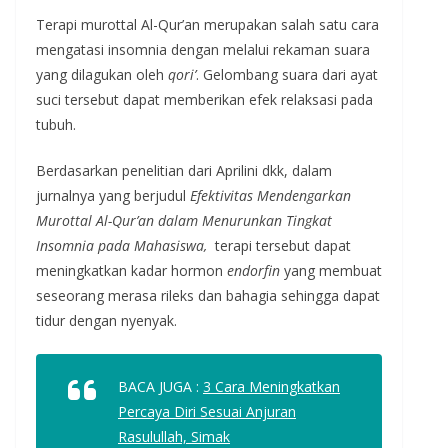
Terapi murottal Al-Qur’an merupakan salah satu cara
mengatasi insomnia dengan melalui rekaman suara
yang dilagukan oleh
qori’
. Gelombang suara dari ayat
suci tersebut dapat memberikan efek relaksasi pada
tubuh.
Berdasarkan penelitian dari Aprilini dkk, dalam
jurnalnya yang berjudul
Efektivitas Mendengarkan
Murottal Al-Qur’an dalam Menurunkan Tingkat
Insomnia pada Mahasiswa,
terapi tersebut dapat
meningkatkan kadar hormon
endorfin
yang membuat
seseorang merasa rileks dan bahagia sehingga dapat
tidur dengan nyenyak.
BACA JUGA :
3 Cara Meningkatkan
Percaya Diri Sesuai Anjuran
Rasulullah, Simak