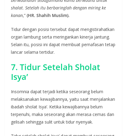
berwudhulah sebagaimana kamu berwudhu untuk
shalat. Setelah itu berbaringlah dengan miring ke
kanan
,”
(HR. Shahih Muslim).
Tidur dengan posisi tersebut dapat mengistirahatkan
organ lambung serta meringankan kinerja jantung.
Selain itu, posisi ini dapat membuat pernafasan tetap
lancar selama tertidur.
7. Tidur Setelah Sholat
Isya’
Insomnia dapat terjadi ketika seseorang belum
melaksanakan kewajibannya, yaitu saat menjalankan
ibadah sholat Isya’. Ketika kewajibannya belum
terpenuhi, maka seseorang akan merasa cemas dan
gelisah sehingga sulit untuk tidur nyenyak.
Tidur setelah sholat Isya’ dapat membuat seseorang