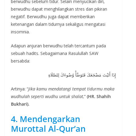
berwudhu sebelum tidur. Selain menyucikan diri,
berwudhu dapat menghilangkan stres dan pikiran
negatif. Berwudhu juga dapat memberikan
ketenangan dalam tidurnya sekaligus mengatasi
insomnia.
Adapun anjuran berwudhu telah tercantum pada
sebuah hadits. Sebagaimana Rasulullah SAW
bersabda:
إِذَا أَتَيْتَ مَضْجَعَكَ فَتَوَضَّأْ وُضُوءَكَ لِلصَّلَاةِ
Artinya: “
Jika kamu mendatangi tempat tidurmu maka
wudhulah seperti wudhu untuk shalat,
”
(HR. Shahih
Bukhari).
4. Mendengarkan
Murottal Al-Qur’an