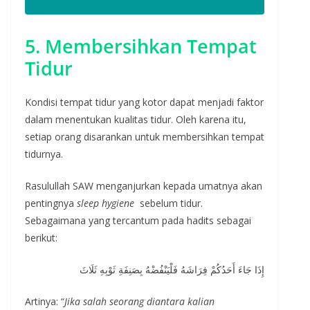
5. Membersihkan Tempat
Tidur
Kondisi tempat tidur yang kotor dapat menjadi faktor
dalam menentukan kualitas tidur. Oleh karena itu,
setiap orang disarankan untuk membersihkan tempat
tidurnya.
Rasulullah SAW menganjurkan kepada umatnya akan
pentingnya
sleep hygiene
sebelum tidur.
Sebagaimana yang tercantum pada hadits sebagai
berikut:
إِذَا جَاءَ أَحَدُكُمْ فِرَاشَهُ فَلْيَنْفُضْهُ بِصَنِفَةِ ثَوْبِهِ ثَلَاثَ
Artinya: “
Jika salah seorang diantara kalian