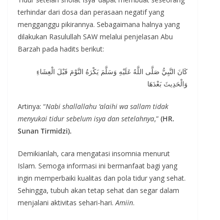
terhindar dari dosa dan perasaan negatif yang
mengganggu pikirannya. Sebagaimana halnya yang
dilakukan Rasulullah SAW melalui penjelasan Abu
Barzah pada hadits berikut:
كَانَ النَّبِيُّ صَلَّى اللَّهُ عَلَيْهِ وَسَلَّمَ يَكْرَهُ النَّوْمَ قَبْلَ الْعِشَاءِ
وَالْحَدِيثَ بَعْدَهَا
Artinya: “
Nabi shallallahu ‘alaihi wa sallam tidak
menyukai tidur sebelum isya dan setelahnya
,”
(HR.
Sunan Tirmidzi).
Demikianlah, cara mengatasi insomnia menurut
Islam. Semoga informasi ini bermanfaat bagi yang
ingin memperbaiki kualitas dan pola tidur yang sehat.
Sehingga, tubuh akan tetap sehat dan segar dalam
menjalani aktivitas sehari-hari.
Amiin
.