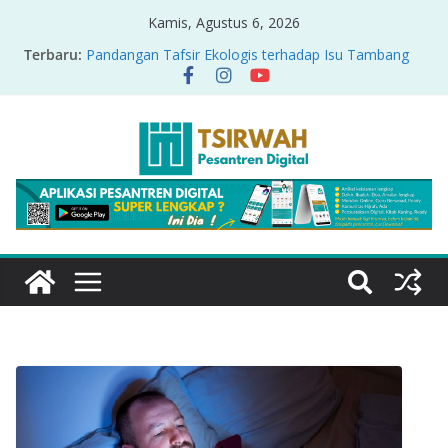
Kamis, Agustus 6, 2026
Terbaru:
Pandangan Tafsir Ekologis terhadap Isu Tambang
Nikel di Raja Ampat
PRODUK RELASI KUASA-IDIOLOGI PADA TAFSIR
ERA PERTENGAHAN
Sirah Nabawiyah
Oversharing dan Privasi dalam Al-Qur’an: “Ketika
Ayat Bicara Soal Curhat di Sosmed”
Menyikapi Fatherless, Kisah Lukman Menjadi
Cerminan