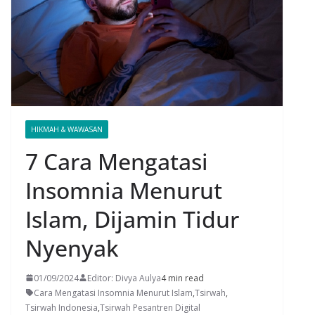
HIKMAH & WAWASAN
7 Cara Mengatasi
Insomnia Menurut
Islam, Dijamin Tidur
Nyenyak
01/09/2024
Editor: Divya Aulya
4 min read
Cara Mengatasi Insomnia Menurut Islam
,
Tsirwah
,
Tsirwah Indonesia
,
Tsirwah Pesantren Digital