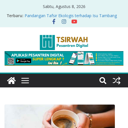
Sabtu, Agustus 8, 2026
Terbaru:
Pandangan Tafsir Ekologis terhadap Isu Tambang
Nikel di Raja Ampat
PRODUK RELASI KUASA-IDIOLOGI PADA TAFSIR
ERA PERTENGAHAN
Sirah Nabawiyah
Oversharing dan Privasi dalam Al-Qur’an: “Ketika
Ayat Bicara Soal Curhat di Sosmed”
Menyikapi Fatherless, Kisah Lukman Menjadi
Cerminan